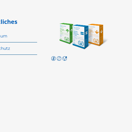
liches
sum
chutz