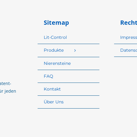
Sitemap
Recht
Lit-Control
Impres
Produkte
Datens
Nierensteine
FAQ
atent-
Kontakt
ür jeden
Über Uns